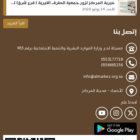
خيرية المركز تزور جمعية الطرف الخيرية ( فرع شرق) لتعزيز التعاون وتبادل الخبرات
الاحد، 14 يونيو 2026
اقرأ المزيد
إتصل بنا
مسجلة لدى وزارة الموارد البشرية والتنمية الاجتماعية برقم 455
0553177718
0556665156
info@almarkez.org.sa
الأحساء - مدينة المركز
تجدنا على