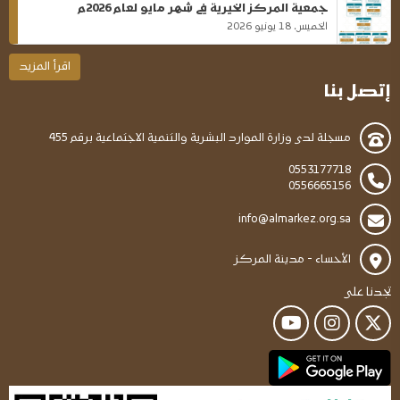
جمعية المركز الخيرية في شهر مايو لعام 2026م
الخميس، 18 يونيو 2026
اقرأ المزيد
إتصل بنا
مسجلة لدى وزارة الموارد البشرية والتنمية الاجتماعية برقم 455
0553177718
0556665156
info@almarkez.org.sa
الأحساء - مدينة المركز
تجدنا على